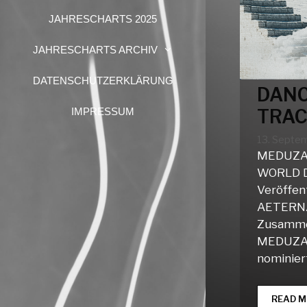
JAHRESCHARTS 2025
JAHRESCHARTS ARCHIV
DATENSCHUTZERKLÄRUNG
DANC
TRAC
IMPRESSUM
13. Septe
MEDUZA 
WORLD Di
Veröffen
AETERNA 
Zusamme
MEDUZA 
nominier
READ M