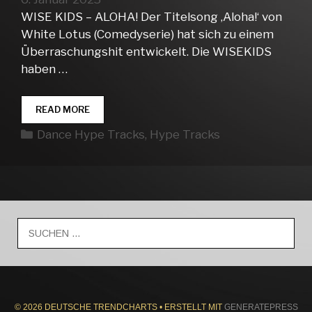
WISE KIDS – ALOHA! Der Titelsong ‚Aloha!‘ von
White Lotus (Comedyserie) hat sich zu einem
Überraschungshit entwickelt. Die WISEKIDS
haben …
DANCE
READ MORE
HYPE
Kategorien
Dance Hype Tracks
,
Hype Tracks
TRACKS
WEEK
01
Suche
nach:
© 2026 DEUTSCHE TRENDCHARTS
• ERSTELLT MIT
GENERATEPRESS