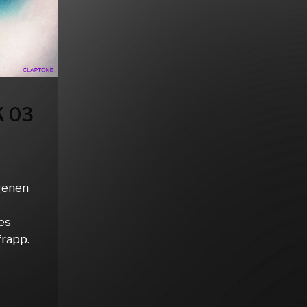
 03
genen
es
frapp.