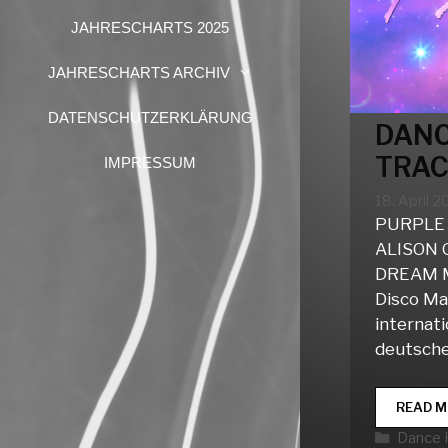
JAHRESCHARTS 2025
JAHRESCHARTS ARCHIV
DATENSCHUTZERKLÄRUNG
DANC
TRAC
IMPRESSUM
18. April 
PURPLE 
ALISON 
DREAM M
Disco Ma
internat
deutsche
READ M
Katego
Dance 