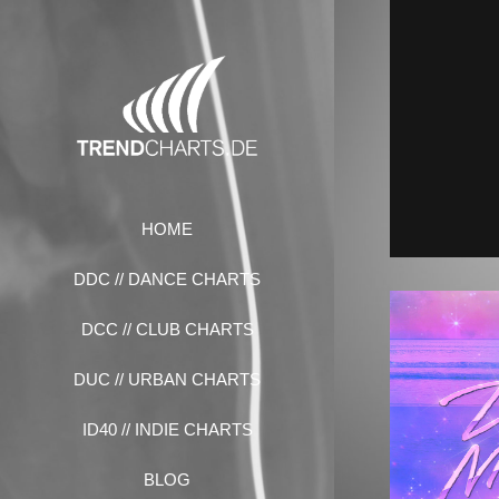
Zum
Inhalt
springen
HOME
DDC // DANCE CHARTS
DCC // CLUB CHARTS
DUC // URBAN CHARTS
ID40 // INDIE CHARTS
BLOG