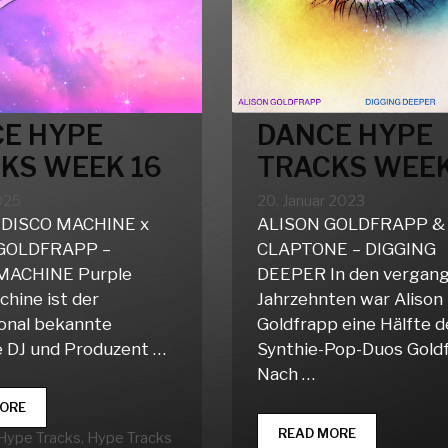
E HYPE
DANCE HYPE
KS WEEK 16
TRACKS WEEK
2025
20. Januar 2023
DISCO MACHINE x
ALISON GOLDFRAPP &
GOLDFRAPP –
CLAPTONE – DIGGING
ACHINE Purple
DEEPER In den vergan
chine ist der
Jahrzehnten war Alison
ional bekannte
Goldfrapp eine Hälfte d
 DJ und Produzent …
Synthie-Pop-Duos Gold
Nach …
DANCE
ORE
HYPE
DANCE
READ MORE
rien
Hype Tracks
,
Hype Tracks
TRACKS