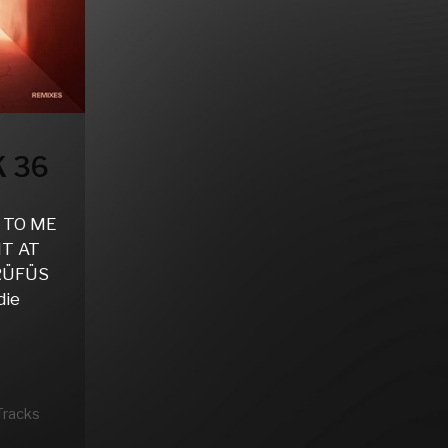
 36
 TO ME
HT AT
RÜFÜS
die
Tracks