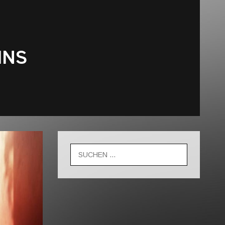
INS
Suche
nach: