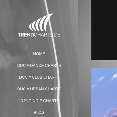
Zum
Inhalt
springen
HOME
DDC // DANCE CHARTS
DCC // CLUB CHARTS
DUC // URBAN CHARTS
ID40 // INDIE CHARTS
BLOG