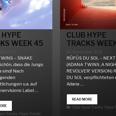
 HYPE
CLUB HYPE
KS WEEK 45
TRACKS WEEK
ber 2022
10. September 2021
TWINS – SNAKE
RÜFÜS DU SOL – NEXT
chön, dass die Jungs
(ADANA TWINS ‚A NIG
a sind! Nach
REVOLVER‘ VERSION) 
agenden
DU SOL verpflichteten 
lichungen u.a. auf
Adana …
nnervisions Label …
CLUB
READ MORE
HYPE
CLUB
ORE
Kategorien
Club Hype Tracks
,
Hype 
TRACKS
HYPE
rien
ype Tracks
,
Hype Tracks
WEEK
TRACKS