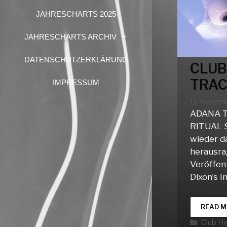
JAHRESCHARTS 2025
JAHRESCHARTS ARCHIV
DATENSCHUTZERKLÄRUNG
CLUB
TRAC
IMPRESSUM
11. Novem
ADANA 
RITUAL S
wieder d
herausr
Veröffent
Dixon’s I
READ M
Katego
Club H