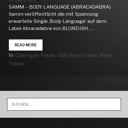
SAMM – BODY LANGUAGE (ABRACADABRA)
Samm veröffentlicht die mit Spannung
erwartete Single ‚Body Language‘ auf dem
Label Abracadabra von BLOND:ISH. …
CLUB
READ MORE
HYPE
Kategorien
Club Hype Tracks
,
Club Hype Tracks
,
Hype
TRACKS
WEEK
Tracks
28
Suche
nach: