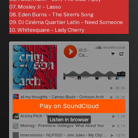
07. Mosley Jr – Lasso
08. Eden Burns – The Siren’s Song
09. DJ Cinéma Quartier Latin – Need Someone
10. Whitesquare – Lady Cherry