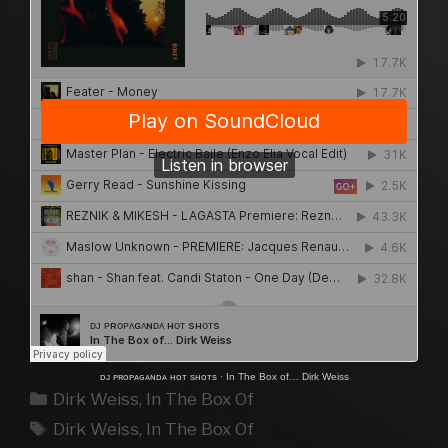
ᴅᴊ ᴘʀᴏᴘᴀɢᴀɴᴅᴀ ʜᴏᴛ sʜᴏᴛs
·
In The Box of… Dirk Weiss
Kategorien
Dirk Weiss
,
In The Box Of
Schlagwörter
Dirk Weiss
,
In The Box Of