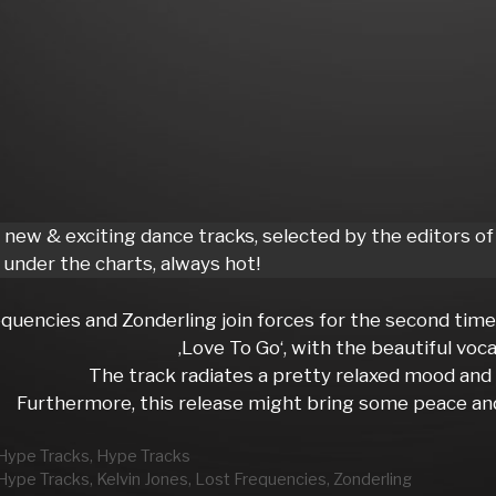
, new & exciting dance tracks, selected by the editors
under the charts, always hot!
quencies and Zonderling join forces for the second time 
‚Love To Go‘, with the beautiful voca
The track radiates a pretty relaxed mood and f
Furthermore, this release might bring some peace and 
rien
Hype Tracks
,
Hype Tracks
wörter
Hype Tracks
,
Kelvin Jones
,
Lost Frequencies
,
Zonderling