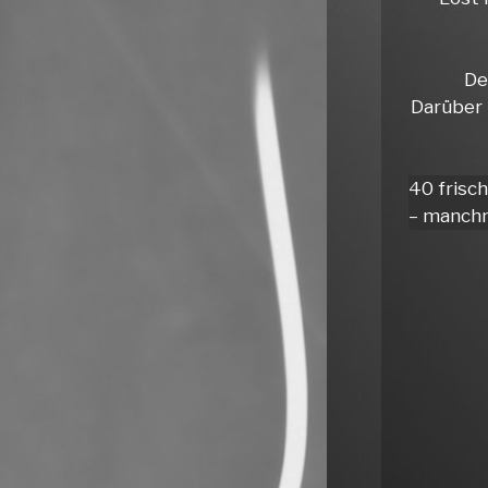
De
Darüber 
40 frisc
– manchm