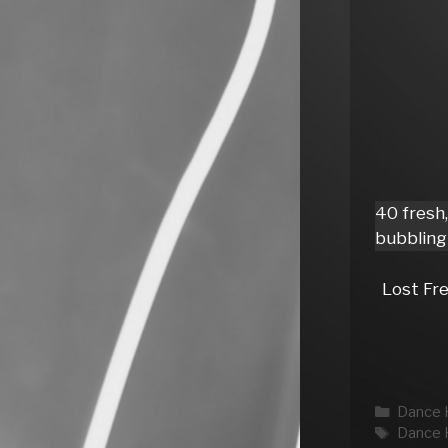
40 fresh
bubbling 
Lost Fre
Katego
Dance 
Schlag
Dance 