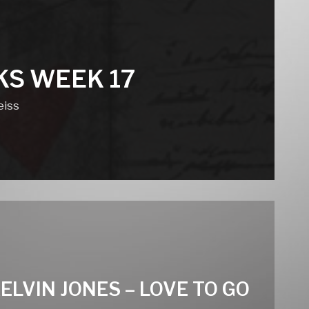
KS WEEK 17
eiss
ELVIN JONES – LOVE TO GO