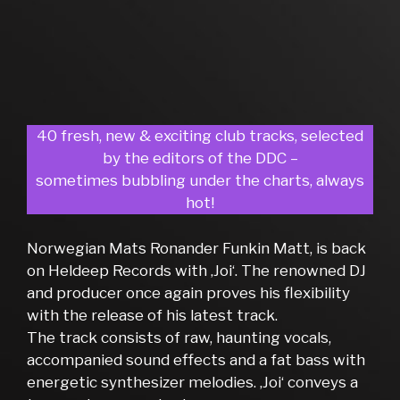
40 fresh, new & exciting club tracks, selected
by the editors of the DDC –
sometimes bubbling under the charts, always
hot!
Norwegian Mats Ronander Funkin Matt, is back
on Heldeep Records with ‚Joi‘. The renowned DJ
and producer once again proves his flexibility
with the release of his latest track.
The track consists of raw, haunting vocals,
accompanied sound effects and a fat bass with
energetic synthesizer melodies. ‚Joi‘ conveys a