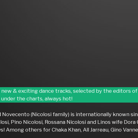
, new & exciting dance tracks, selected by the editors
under the charts, always hot!
Novecento (Nicolosi family) is internationally known si
losi, Pino Nicolosi, Rossana Nicolosi and Linos wife Dor
s! Among others for Chaka Khan, All Jarreau, Gino Van