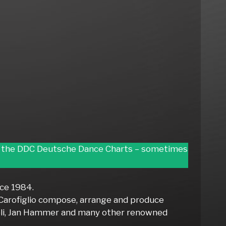
 of the DDC Deutsche Dance Charts – sometimes
nce 1984.
a Carofiglio compose, arrange and produce
neli, Jan Hammer and many other renowned