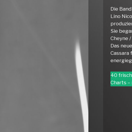
Die Band 
Lino Nico
produzier
Sie bega
Cheyne /
Das neue
Cassara f
energieg
40 frisc
Charts –