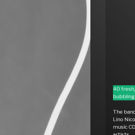
40 fresh
bubbling 
The band 
Lino Nico
music CD
artists.