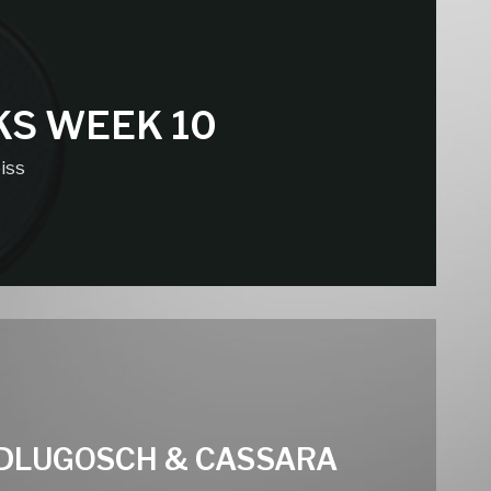
KS WEEK 10
iss
 DLUGOSCH & CASSARA