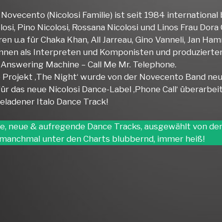
Novecento (Nicolosi Familie) ist seit 1984 international
losi, Pino Nicolosi, Rossana Nicolosi und Linos Frau Dor
en u.a für Chaka Khan, All Jarreau, Gino Vanneli, Jan H
nnen als Interpreten und Komponisten und produzierten 
 Answering Machine – Call Me Mr. Telephone.
 Projekt ‚The Night‘ wurde von der Novecento Band n
ür das neue Nicolosi Dance-Label ‚Phone Call‘ überarbeit
eladener Italo Dance Track!
he, neue & aufregende Dance Tracks, ausgewählt von d
 manchmal unter den Charts blubbernd, immer heiß!