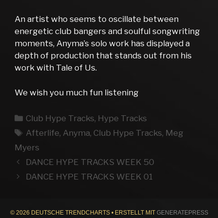
An artist who seems to oscillate between
energetic club bangers and soulful songwriting
moments, Anyma’s solo work has displayed a
depth of production that stands out from his
work with Tale of Us.
We wish you much fun listening
Kategorien
Club Hype Tracks
,
Hype Tracks
Schlagwörter
Afterlife
,
Anyma
,
Club Hype Tracks
,
Meg
Myers
DANCE HYPE TRACKS WEEK 50
DANCE HYPE TRACKS WEEK 01
© 2026 DEUTSCHE TRENDCHARTS
• ERSTELLT MIT
GENERATEPRESS