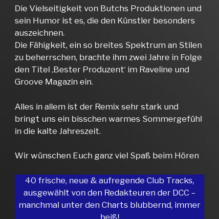
Die Vielseitigkeit von Butchs Produktionen und
sein Humor ist es, die den Künstler besonders
auszeichnen.
Die Fähigkeit, ein so breites Spektrum an Stilen
zu beherrschen, brachte ihm zwei Jahre in Folge
den Titel ‚Bester Produzent‘ im Raveline und
Groove Magazin ein.
Alles in allem ist der Remix sehr stark und
bringt uns ein bisschen warmes Sommergefühl
in die kalte Jahreszeit.
Wir wünschen Euch ganz viel Spaß beim Hören
40 frische, neue & aufregende Club Tracks,
ausgewählt von den Redakteuren der DCC –
manchmal unter den Charts blubbernd, immer
heiß!