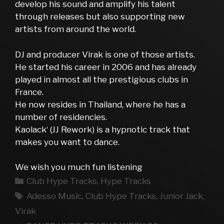
develop his sound and amplify his talent
through releases but also supporting new
artists from around the world.
DJ and producer Virak is one of those artists.
He started his career in 2006 and has already
played in almost all the prestigious clubs in
France.
He now resides in Thailand, where he has a
number of residencies.
Kaolack‘ (JJ Rework) is a hypnotic track that
makes you want to dance.
We wish you much fun listening
Kategorien
Club Hype Tracks
,
Hype Tracks
Schlagwörter
Adesso Music
,
Club Hype Tracks
,
Junior Jack
,
Virak