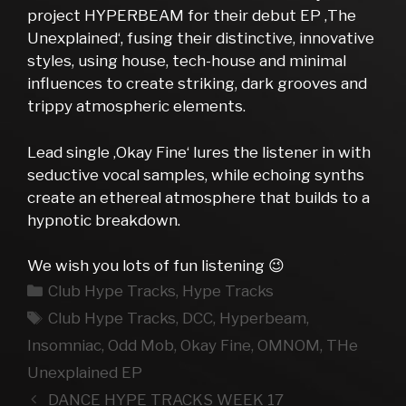
project HYPERBEAM for their debut EP ‚The
Unexplained‘, fusing their distinctive, innovative
styles, using house, tech-house and minimal
influences to create striking, dark grooves and
trippy atmospheric elements.
Lead single ‚Okay Fine‘ lures the listener in with
seductive vocal samples, while echoing synths
create an ethereal atmosphere that builds to a
hypnotic breakdown.
We wish you lots of fun listening 😉
Kategorien
Club Hype Tracks
,
Hype Tracks
Schlagwörter
Club Hype Tracks
,
DCC
,
Hyperbeam
,
Insomniac
,
Odd Mob
,
Okay Fine
,
OMNOM
,
THe
Unexplained EP
DANCE HYPE TRACKS WEEK 17