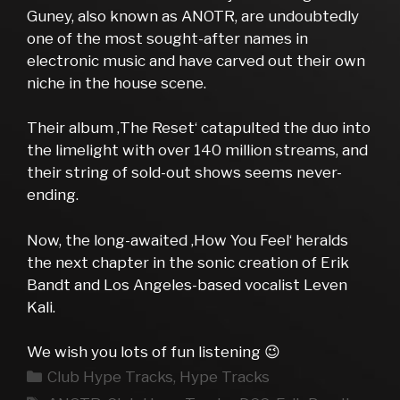
Guney, also known as ANOTR, are undoubtedly
one of the most sought-after names in
electronic music and have carved out their own
niche in the house scene.
Their album ‚The Reset‘ catapulted the duo into
the limelight with over 140 million streams, and
their string of sold-out shows seems never-
ending.
Now, the long-awaited ‚How You Feel‘ heralds
the next chapter in the sonic creation of Erik
Bandt and Los Angeles-based vocalist Leven
Kali.
We wish you lots of fun listening 😉
Kategorien
Club Hype Tracks
,
Hype Tracks