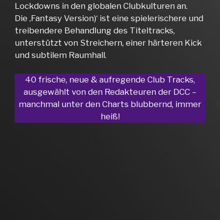
Lockdowns in den globalen Clubkulturen an.
Die ‚Fantasy Version)‘ ist eine spielerischere und
treibendere Behandlung des Titeltracks,
unterstützt von Streichern, einer härteren Kick
und subtilem Raumhall.
40 frische, neue & aufregende Club Tracks,
ausgewählt von den Redakteuren der DCC –
manchmal unter den Charts blubbernd, immer
heiß!