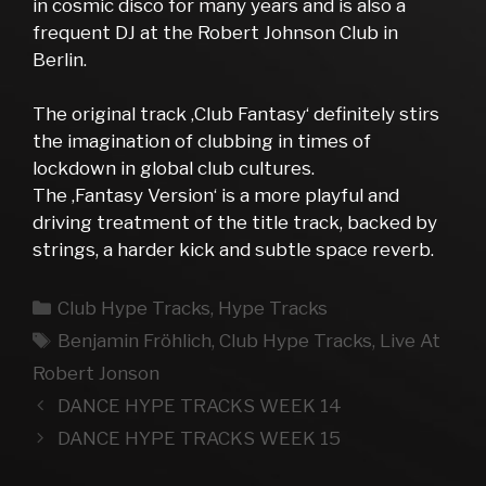
in cosmic disco for many years and is also a
frequent DJ at the Robert Johnson Club in
Berlin.
The original track ‚Club Fantasy‘ definitely stirs
the imagination of clubbing in times of
lockdown in global club cultures.
The ‚Fantasy Version‘ is a more playful and
driving treatment of the title track, backed by
strings, a harder kick and subtle space reverb.
Kategorien
Club Hype Tracks
,
Hype Tracks
Schlagwörter
Benjamin Fröhlich
,
Club Hype Tracks
,
Live At
Robert Jonson
DANCE HYPE TRACKS WEEK 14
DANCE HYPE TRACKS WEEK 15