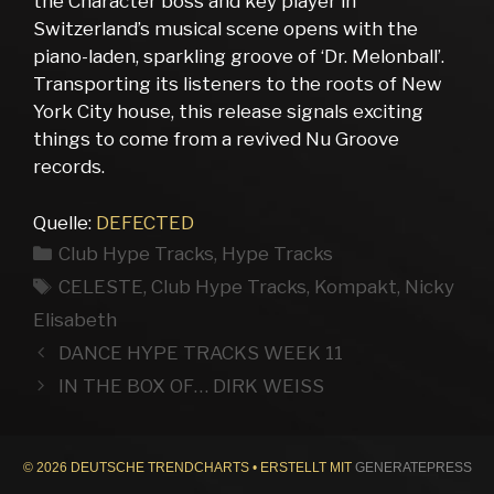
the Character boss and key player in
Switzerland’s musical scene opens with the
piano-laden, sparkling groove of ‘Dr. Melonball’.
Transporting its listeners to the roots of New
York City house, this release signals exciting
things to come from a revived Nu Groove
records.
Quelle:
DEFECTED
Kategorien
Club Hype Tracks
,
Hype Tracks
Schlagwörter
CELESTE
,
Club Hype Tracks
,
Kompakt
,
Nicky
Elisabeth
DANCE HYPE TRACKS WEEK 11
IN THE BOX OF… DIRK WEISS
© 2026 DEUTSCHE TRENDCHARTS
• ERSTELLT MIT
GENERATEPRESS