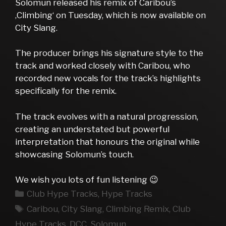
Solomun released his remix of Caribou’s
‚Climbing‘ on Tuesday, which is now available on
City Slang.
The producer brings his signature style to the
track and worked closely with Caribou, who
recorded new vocals for the track’s highlights
specifically for the remix.
The track evolves with a natural progression,
creating an understated but powerful
interpretation that honours the original while
showcasing Solomun’s touch.
We wish you lots of fun listening 😉
Kategorien
Club Hype Tracks
,
Hype Tracks
Schlagwörter
Caribou
,
City Slang
,
Climbing Remix
,
Club
Hype Tracks
,
DCC
,
Solomun