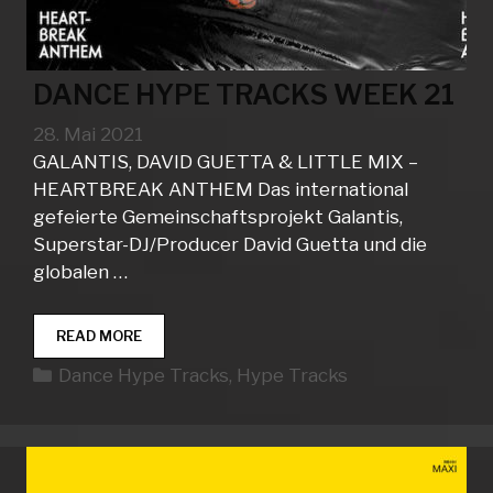
DANCE HYPE TRACKS WEEK 21
28. Mai 2021
GALANTIS, DAVID GUETTA & LITTLE MIX –
HEARTBREAK ANTHEM Das international
gefeierte Gemeinschaftsprojekt Galantis,
Superstar-DJ/Producer David Guetta und die
globalen …
DANCE
READ MORE
HYPE
Kategorien
Dance Hype Tracks
,
Hype Tracks
TRACKS
WEEK
21