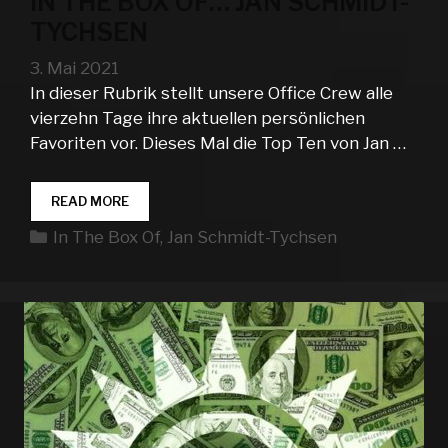
IN THE BOX OF… JAN SCHMIDT-
TYCHSEN
3. Mai 2021
In dieser Rubrik stellt unsere Office Crew alle
vierzehn Tage ihre aktuellen persönlichen
Favoriten vor. Dieses Mal die Top Ten von Jan …
IN
READ MORE
THE
Kategorien
In The Box Of
,
Jan Schmidt-Tychsen
BOX
OF…
JAN
SCHMIDT-
TYCHSEN