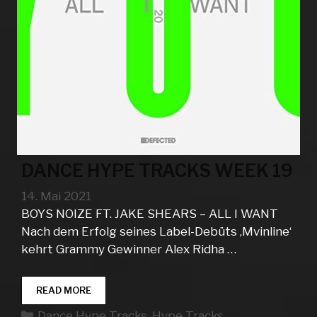
DANCE HYPE TRACKS WEEK 19
14. Mai 2021
BOYS NOIZE FT. JAKE SHEARS – ALL I WANT
Nach dem Erfolg seines Label-Debüts ‚Mvinline‘
kehrt Grammy Gewinner Alex Ridha …
DANCE
READ MORE
HYPE
Kategorien
Dance Hype Tracks
,
Hype Tracks
TRACKS