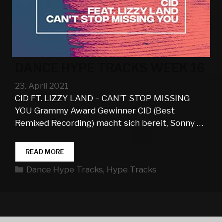
DANCE HYPE TRACKS WEEK 16
23. April 2021
CID FT. LIZZY LAND – CAN’T STOP MISSING
YOU Grammy Award Gewinner CID (Best
Remixed Recording) macht sich bereit, Sonny …
DANCE
READ MORE
HYPE
Kategorien
Dance Hype Tracks
,
Hype Tracks
TRACKS
WEEK
16