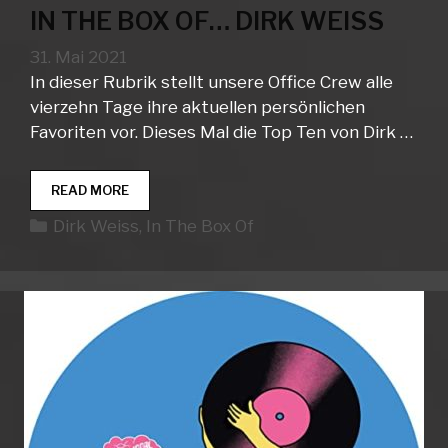
IN THE BOX OF… DIRK WEISS
31. Mai 2021
In dieser Rubrik stellt unsere Office Crew alle
vierzehn Tage ihre aktuellen persönlichen
Favoriten vor. Dieses Mal die Top Ten von Dirk …
IN
READ MORE
THE
Kategorien
Dirk Weiss
,
In The Box Of
BOX
OF…
DIRK
WEISS