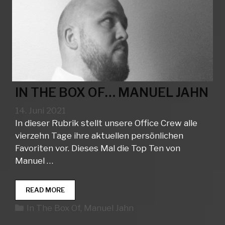
IN THE BOX OF… MANUEL JAHN
14. Juni 2021
In dieser Rubrik stellt unsere Office Crew alle
vierzehn Tage ihre aktuellen persönlichen
Favoriten vor. Dieses Mal die Top Ten von
Manuel …
IN
READ MORE
THE
Kategorien
In The Box Of
,
Manuel Jahn
BOX
OF…