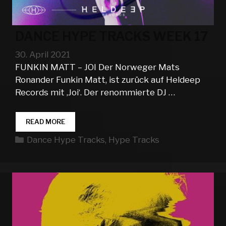
DANCE HYPE TRACKS WEEK 17
30. April 2021
FUNKIN MATT – JOI Der Norweger Mats
Ronander Funkin Matt, ist zurück auf Heldeep
Records mit ‚Joi‘. Der renommierte DJ …
DANCE
READ MORE
HYPE
Kategorien
Dance Hype Tracks
,
Hype Tracks
TRACKS
WEEK
17