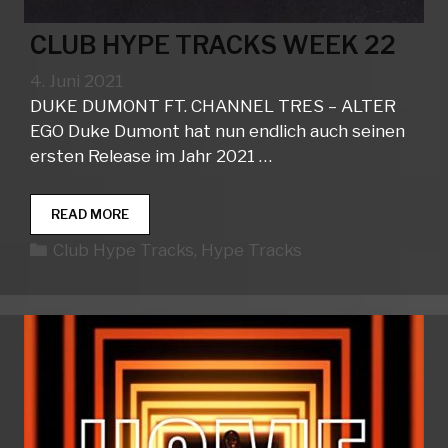
CLUB HYPE TRACKS WEEK 22
4. Juni 2021
DUKE DUMONT FT. CHANNEL TRES – ALTER
EGO Duke Dumont hat nun endlich auch seinen
ersten Release im Jahr 2021 …
CLUB
READ MORE
HYPE
Kategorien
Club Hype Tracks
,
Hype Tracks
TRACKS
WEEK
22