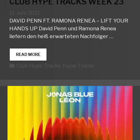
CLUB HYPE TRACKS WEEK 23
11. Juni 2021
DAVID PENN FT. RAMONA RENEA – LIFT YOUR
HANDS UP David Penn und Ramona Renea
liefern den heiß erwarteten Nachfolger …
CLUB
READ MORE
HYPE
Kategorien
Club Hype Tracks
,
Hype Tracks
TRACKS
WEEK
23