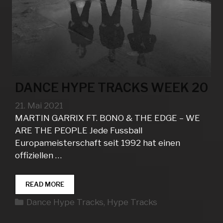
DANCE HYPE TRACKS WEEK 20
21. Mai 2021
MARTIN GARRIX FT. BONO & THE EDGE – WE
ARE THE PEOPLE Jede Fussball
Europameisterschaft seit 1992 hat einen
offiziellen …
DANCE
READ MORE
HYPE
Kategorien
Dance Hype Tracks
,
Hype Tracks
TRACKS
WEEK
20