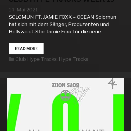
14. Mai 2021
SOLOMUN FT. JAMIE FOXX – OCEAN Solomun
hat sich mit dem Sänger, Produzenten und
Hollywood-Star Jamie Foxx für die neue …
CLUB
READ MORE
HYPE
Kategorien
Club Hype Tracks
,
Hype Tracks
TRACKS
WEEK
19