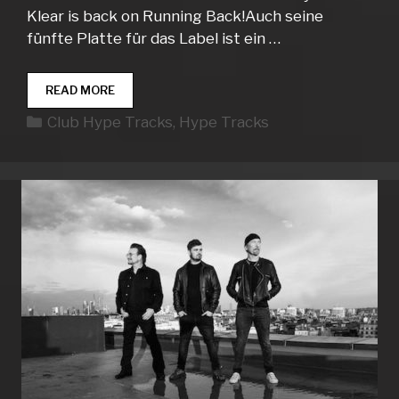
Klear is back on Running Back!Auch seine
fünfte Platte für das Label ist ein …
CLUB
READ MORE
HYPE
Kategorien
Club Hype Tracks
,
Hype Tracks
TRACKS
WEEK
20