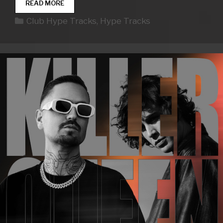
CLUB
READ MORE
HYPE
Kategorien
Club Hype Tracks
,
Hype Tracks
TRACKS
WEEK
20