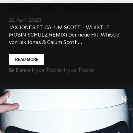
DANCE HYPE TRACKS WEEK 16
21. April 2023
JAX JONES FT. CALUM SCOTT – WHISTLE
(ROBIN SCHULZ REMIX) Der neue Hit ‚Whistle‘
von Jax Jones & Calum Scott …
DANCE
READ MORE
HYPE
Kategorien
Dance Hype Tracks
,
Hype Tracks
TRACKS
WEEK
16