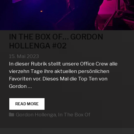
IN THE BOX OF… GORDON
HOLLENGA #02
15. Mai 2023
In dieser Rubrik stellt unsere Office Crew alle
vierzehn Tage ihre aktuellen persönlichen
Favoriten vor. Dieses Mal die Top Ten von
Gordon …
IN
READ MORE
THE
Kategorien
Gordon Hollenga
,
In The Box Of
BOX
OF…
GORDON
HOLLENGA