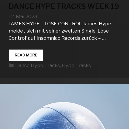
DANCE HYPE TRACKS WEEK 19
12. Mai 2023
JAMES HYPE – LOSE CONTROL James Hype
meldet sich mit seiner zweiten Single ‚Lose
Control‘ auf Insomniac Records zurück – …
DANCE
READ MORE
HYPE
Kategorien
Dance Hype Tracks
,
Hype Tracks
TRACKS
WEEK
19