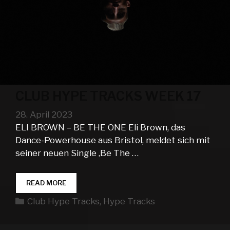
CLUB HYPE TRACKS WEEK 17
28. April 2023
ELI BROWN – BE THE ONE Eli Brown, das
Dance-Powerhouse aus Bristol, meldet sich mit
seiner neuen Single ‚Be The …
CLUB
READ MORE
HYPE
Kategorien
Club Hype Tracks
,
Hype Tracks
TRACKS
WEEK
17