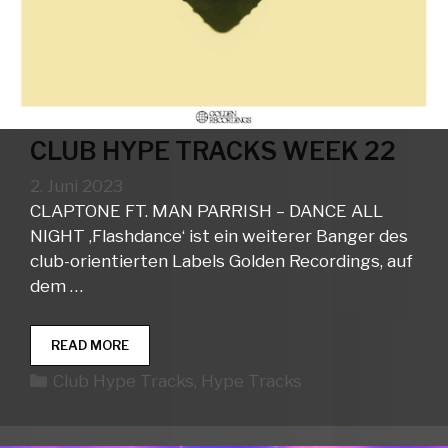
CLUB HYPE TRACKS WEEK 22
2. Juni 2023
CLAPTONE FT. MAN PARRISH – DANCE ALL
NIGHT ‚Flashdance‘ ist ein weiterer Banger des
club-orientierten Labels Golden Recordings, auf
dem …
CLUB
READ MORE
HYPE
Kategorien
Club Hype Tracks
,
Hype Tracks
TRACKS
WEEK
22