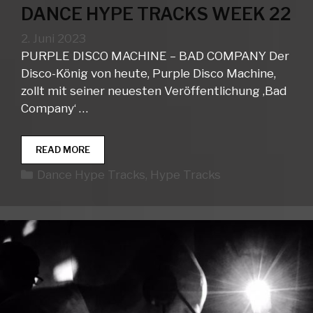
DANCE HYPE TRACKS WEEK 22
2. Juni 2023
PURPLE DISCO MACHINE – BAD COMPANY Der
Disco-König von heute, Purple Disco Machine,
zollt mit seiner neuesten Veröffentlichung ‚Bad
Company‘ …
DANCE
READ MORE
HYPE
Kategorien
Dance Hype Tracks
,
Hype Tracks
TRACKS
WEEK
22