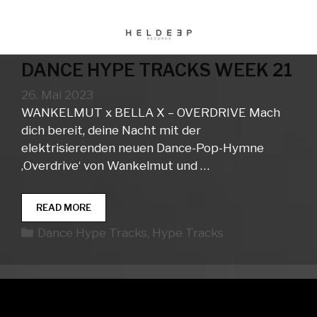
DANCE HYPE TRACKS WEEK 21
26. Mai 2023
WANKELMUT x BELLA X – OVERDRIVE Mach
dich bereit, deine Nacht mit der
elektrisierenden neuen Dance-Pop-Hymne
‚Overdrive‘ von Wankelmut und …
DANCE
READ MORE
HYPE
Kategorien
Dance Hype Tracks
,
Hype Tracks
TRACKS
WEEK
21