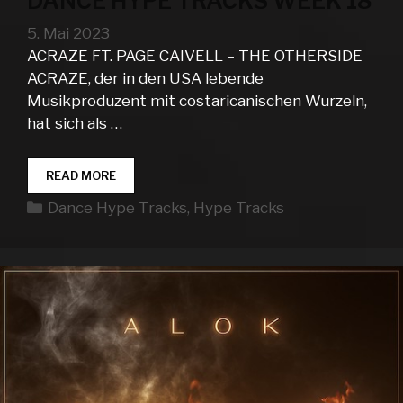
DANCE HYPE TRACKS WEEK 18
5. Mai 2023
ACRAZE FT. PAGE CAIVELL – THE OTHERSIDE
ACRAZE, der in den USA lebende
Musikproduzent mit costaricanischen Wurzeln,
hat sich als …
DANCE
READ MORE
HYPE
Kategorien
Dance Hype Tracks
,
Hype Tracks
TRACKS
WEEK
18