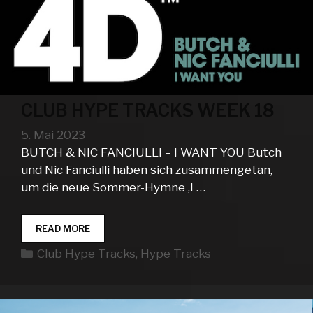
CLUB HYPE TRACKS WEEK 18
5. Mai 2023
BUTCH & NIC FANCIULLI – I WANT YOU Butch
und Nic Fanciulli haben sich zusammengetan,
um die neue Sommer-Hymne ‚I …
CLUB
READ MORE
HYPE
Kategorien
Club Hype Tracks
,
Hype Tracks
TRACKS
WEEK
18