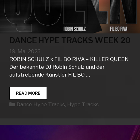
DANCE HYPE TRACKS WEEK 20
19. Mai 2023
ROBIN SCHULZ x FIL BO RIVA – KILLER QUEEN
Der bekannte DJ Robin Schulz und der
aufstrebende Künstler FIL BO …
DANCE
READ MORE
HYPE
Kategorien
Dance Hype Tracks
,
Hype Tracks
TRACKS
WEEK
20