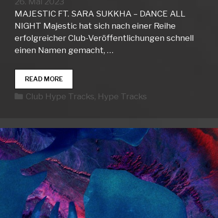
26. Mai 2023
MAJESTIC FT. SARA SUKKHA – DANCE ALL
NIGHT Majestic hat sich nach einer Reihe
erfolgreicher Club-Veröffentlichungen schnell
einen Namen gemacht, …
CLUB
READ MORE
HYPE
Kategorien
Club Hype Tracks
,
Hype Tracks
TRACKS
WEEK
21