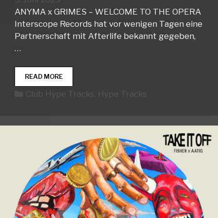
ANYMA x GRIMES – WELCOME TO THE OPERA
Interscope Records hat vor wenigen Tagen eine
Partnerschaft mit Afterlife bekannt gegeben,
…
CLUB
READ MORE
HYPE
Kategorien
Club Hype Tracks
,
Hype Tracks
TRACKS
WEEK
23