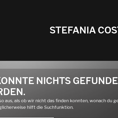
STEFANIA CO
KONNTE NICHTS GEFUND
DEN.
so aus, als ob wir nicht das finden konnten, wonach du 
licherweise hilft die Suchfunktion.