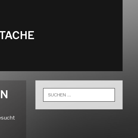
STACHE
EN
Suche
nach:
gesucht