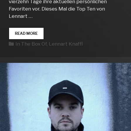
vierzehn Tage ihre aktuellen persönlichen
Favoriten vor. Dieses Mal die Top Ten von
Lennart …
IN
READ MORE
THE
Kategorien
In The Box Of
,
Lennart Knaffl
BOX
OF…
LENNART
KNAFFL
#03