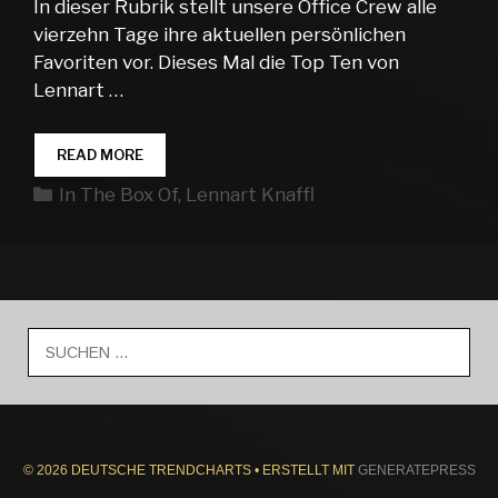
In dieser Rubrik stellt unsere Office Crew alle
vierzehn Tage ihre aktuellen persönlichen
Favoriten vor. Dieses Mal die Top Ten von
Lennart …
IN
READ MORE
THE
Kategorien
In The Box Of
,
Lennart Knaffl
BOX
OF…
LENNART
KNAFFL
#01
Suche
nach:
© 2026 DEUTSCHE TRENDCHARTS
• ERSTELLT MIT
GENERATEPRESS