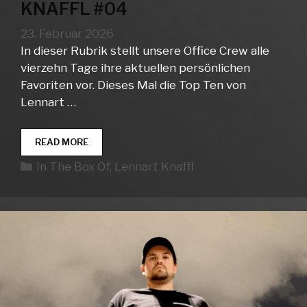
KNAFFL #04
23. Februar 2026
In dieser Rubrik stellt unsere Office Crew alle
vierzehn Tage ihre aktuellen persönlichen
Favoriten vor. Dieses Mal die Top Ten von
Lennart …
IN
READ MORE
THE
Kategorien
In The Box Of
,
Lennart Knaffl
BOX
OF…
LENNART
KNAFFL
#04