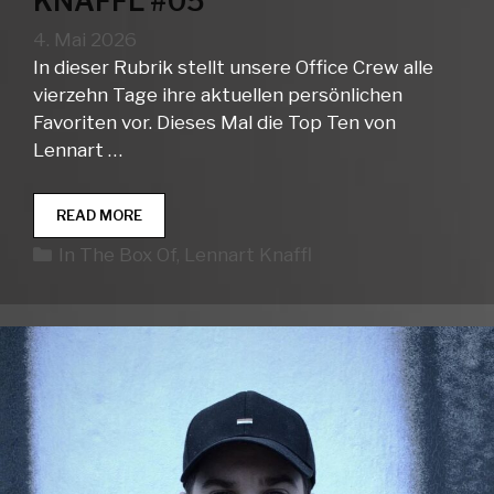
KNAFFL #05
4. Mai 2026
In dieser Rubrik stellt unsere Office Crew alle
vierzehn Tage ihre aktuellen persönlichen
Favoriten vor. Dieses Mal die Top Ten von
Lennart …
IN
READ MORE
THE
Kategorien
In The Box Of
,
Lennart Knaffl
BOX
OF…
LENNART
KNAFFL
#05