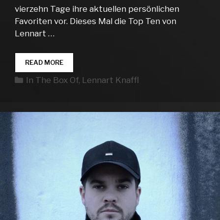
vierzehn Tage ihre aktuellen persönlichen
Favoriten vor. Dieses Mal die Top Ten von
Lennart …
IN
READ MORE
THE
Kategorien
In The Box Of
,
Lennart Knaffl
BOX
OF…
LENNART
KNAFFL
#02