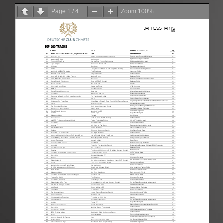
Page
1
/
4
Zoom
100%