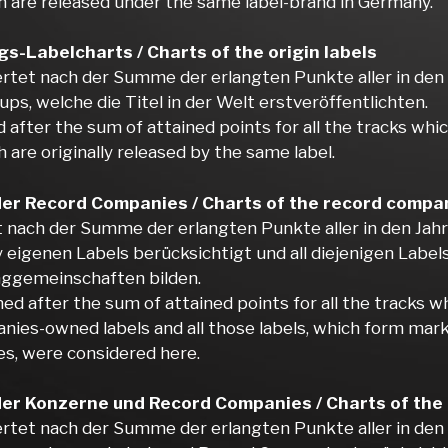
h are released under the same label-brand in Germany.
s-Labelcharts / Charts of the origin labels
tet nach der Summe der erlangten Punkte aller in den J
ps, welche die Titel in der Welt erstveröffentlichten.
 after the sum of attained points for all the tracks whi
 are originally released by the same label.
der Record Companies / Charts of the record compa
 nach der Summe der erlangten Punkte aller in den Jahre
eigenen Labels berücksichtigt und all diejenigen Label
ggemeinschaften bilden.
d after the sum of attained points for all the tracks w
anies-owned labels and all those labels, which form ma
s, were considered here.
der Konzerne und Record Companies / Charts of th
tet nach der Summe der erlangten Punkte aller in den J