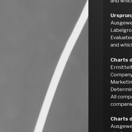
and whic
Ursprung
Ausgewer
Labelgrou
Evaluated
and which
Charts 
Ermittelt
Company 
Marketin
Determine
All comp
companie
Charts 
Ausgewer