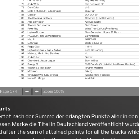
Page
1
/
4
Zoom
100%
arts
tet nach der Summe der erlangten Punkte aller in den J
ssen Marke die Titel in Deutschland veröffentlicht wurd
 after the sum of attained points for all the tracks whi