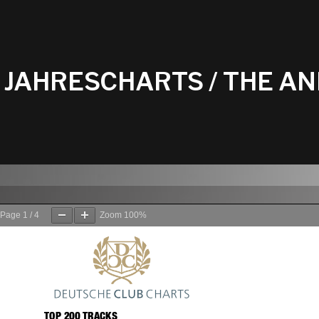
JAHRESCHARTS / THE AN
Page
1
/
4
Zoom
100%