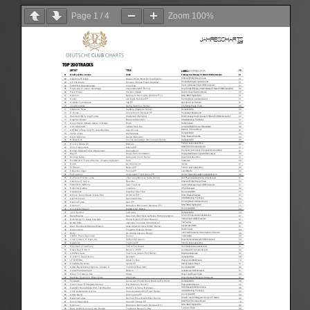
Page
1
/
4
Zoom
100%