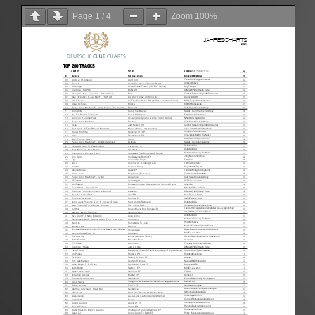
Page
1
/
4
Zoom
100%