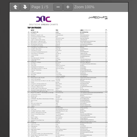
Page
1
/
5
Zoom
100%