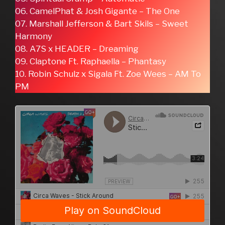
06. CamelPhat & Josh Gigante – The One
07. Marshall Jefferson & Bart Skils – Sweet
Harmony
08. A7S x HEADER – Dreaming
09. Claptone Ft. Raphaella – Phantasy
10. Robin Schulz x Sigala Ft. Zoe Wees – AM To
PM