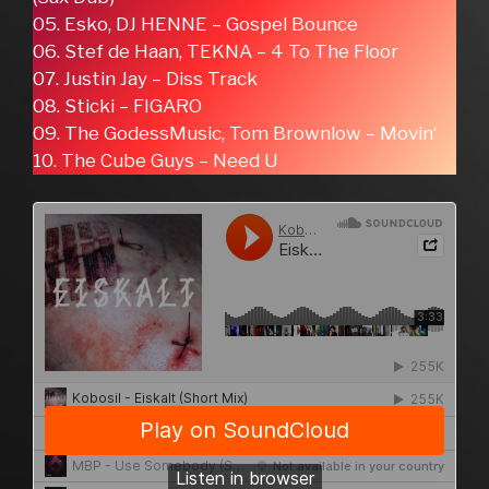
05. Esko, DJ HENNE – Gospel Bounce
06. Stef de Haan, TEKNA – 4 To The Floor
07. Justin Jay – Diss Track
08. Sticki – FIGARO
09. The GodessMusic, Tom Brownlow – Movin‘
10. The Cube Guys – Need U