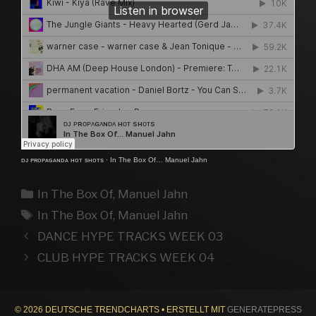
ᴅᴊ ᴘʀᴏᴘᴀɢᴀɴᴅᴀ ʜᴏᴛ sʜᴏᴛs
·
In The Box Of… Manuel Jahn
Kategorien
In The Box Of
,
Manuel Jahn
Schlagwörter
In The Box Of
,
Manuel Jahn
DANCE HYPE TRACKS WEEK 03
CLUB HYPE TRACKS WEEK 04
© 2026 DEUTSCHE TRENDCHARTS
• ERSTELLT MIT
GENERATEPRESS