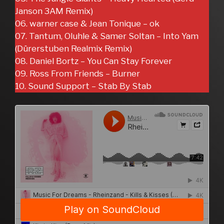
Janson 3AM Remix)
06. warner case & Jean Tonique – ok
07. Tantum, Oluhle & Samer Soltan – Into Yam
(Dürerstuben Realmix Remix)
08. Daniel Bortz – You Can Stay Forever
09. Ross From Friends – Burner
10. Sound Support – Stab By Stab