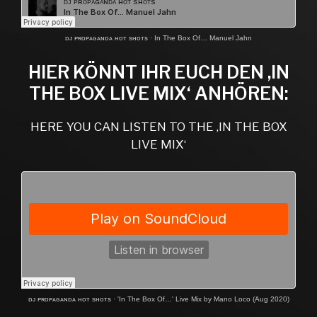
ᴅᴊ ᴘʀᴏᴘᴀɢᴀɴᴅᴀ ʜᴏᴛ sʜᴏᴛs
·
In The Box Of… Manuel Jahn
HIER KÖNNT IHR EUCH DEN ‚IN
THE BOX LIVE MIX‘ ANHÖREN:
HERE YOU CAN LISTEN TO THE ‚IN THE BOX
LIVE MIX‘
ᴅᴊ ᴘʀᴏᴘᴀɢᴀɴᴅᴀ ʜᴏᴛ sʜᴏᴛs
·
'In The Box Of…' Live Mix by Mano Loco (Aug 2020)