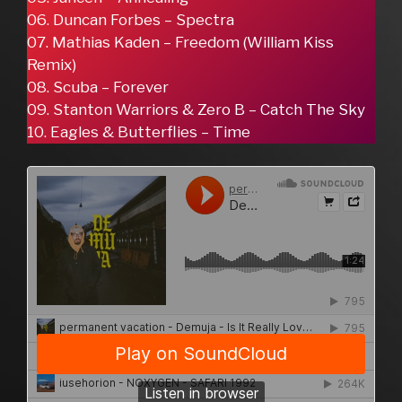
06. Duncan Forbes – Spectra
07. Mathias Kaden – Freedom (William Kiss
Remix)
08. Scuba – Forever
09. Stanton Warriors & Zero B – Catch The Sky
10. Eagles & Butterflies – Time