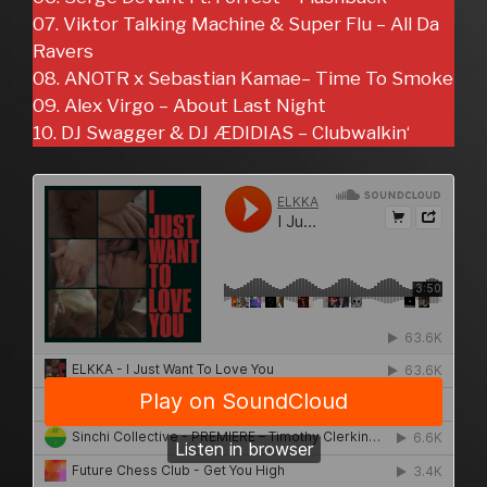
07. Viktor Talking Machine & Super Flu – All Da
Ravers
08. ANOTR x Sebastian Kamae– Time To Smoke
09. Alex Virgo – About Last Night
10. DJ Swagger & DJ ÆDIDIAS – Clubwalkin‘