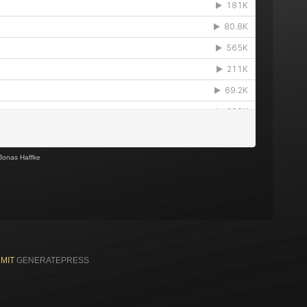
Jonas Haffke
 MIT
GENERATEPRESS