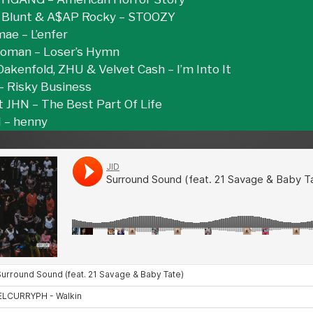
 Blunt & A$AP Rocky – STOOZY
ae – L’enfer
boman – Loser’s Hymn
Oakenfold, ZHU & Velvet Cash – I’m Into It
– Risky Business
t JHN – The Best Part Of Life
 – henny