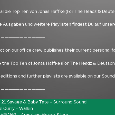
al die Top Ten von Jonas Haffke (For The Headz & Deut
e Ausgaben und weitere Playlisten findest Du auf unser
————————————–
ection our office crew publishes their current personal f
e the Top Ten of Jonas Haffke (For The Headz & Deutsch
editions and further playlists are available on our Sound
————————————–
Ft. 21 Savage & Baby Tate – Surround Sound
l Curry – Walkin
THGANG – American Horror Story