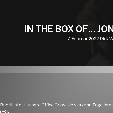
IN THE BOX OF… JO
7. Februar 2022
Dirk W
 Rubrik stellt unsere Office Crew alle vierzehn Tage ihre
 vor.