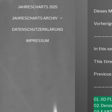
JAHRESCHARTS 2025
Dieses M
JAHRESCHARTS ARCHIV
Vorherig
DATENSCHUTZERKLÄRUNG
————
IMPRESSUM
In this s
This tim
Previous 
————
01. JID 
02. Denze
03. EAR