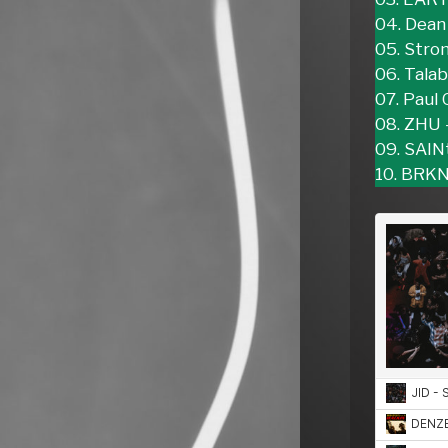
04. Dean
05. Strom
06. Tala
07. Paul 
08. ZHU 
09. SAIN
10. BRKN