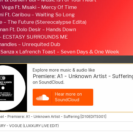
e Vega Ft. Msaki – Mercy Of Time
ni Ft. Caribou – Waiting So Long
e – The Future (Stereocalypse Edita)
man Ft. Dolo Desir – Hands Down
a – ECSTASY SURROUNDS ME
handles – Unrequited Dub
an Sanza x Lafrench Toast – Seven Days & One Week