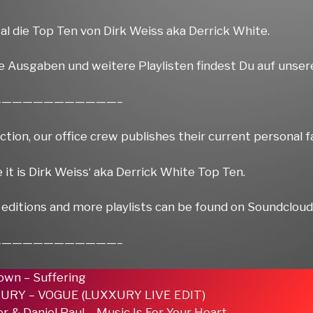
al die Top Ten von Dirk Weiss aka Derrick White.
e Ausgaben und weitere Playlisten findest Du auf unser
————————————–
ection, our office crew publishes their current personal f
 it is Dirk Weiss‘ aka Derrick White Top Ten.
 editions and more playlists can be found on Soundcloud
————————————–
own – Suffering
XURY – VOGUE (LUXXURY LIVE EDIT)
r & Daniel Paul – Music Is For Your Heart