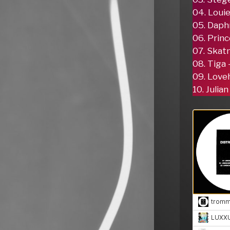
04. Loui
05. Daph
06. Princ
07. Skat
08. Tig
09. Love
10. Juli